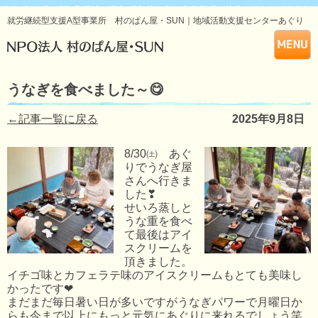
就労継続型支援A型事業所 村のぱん屋・SUN｜地域活動支援センターあぐり
うなぎを食べました～😋
←記事一覧に戻る
2025年9月8日
8/30㈯ あぐ
りでうなぎ屋
さんへ行きま
した❣
せいろ蒸しと
うな重を食べ
て最後はアイ
スクリームを
頂きました。
イチゴ味とカフェラテ味のアイスクリームもとても美味し
かったです❤
まだまだ毎日暑い日が多いですがうなぎパワーで月曜日か
らも今まで以上にもっと元気にあぐりに来れるでしょう笑