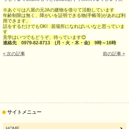
※あぐりは八屋の元JAの建物を借りて活動しています
年齢制限は無く、障がいを証明できる物(手帳等)があれば利
用できます。
話をするだけでもOK! 居場所になればいいなと思っていま
す
見学はいつでもどうぞ、待っています😊
連絡先 0979-82-8713 (月・火・木・金) 9時～16時
< 次の記事
前の記事 >
サイトメニュー
HOME