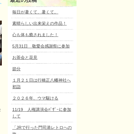
最近の投稿
毎日が暑くて、暑くて。
素晴らしい出来栄えの作品！
心も体も癒されました！
5月31日 敬愛会感謝祭に参加
お茶会と花見
節分
１月２１日は行橋正八幡神社へ
初詣
２０２６年、ウマ駆ける
>
11/19 人権講演会ﾊﾞｻﾞｰに参加
して
「JRで行った門司港レトロへの