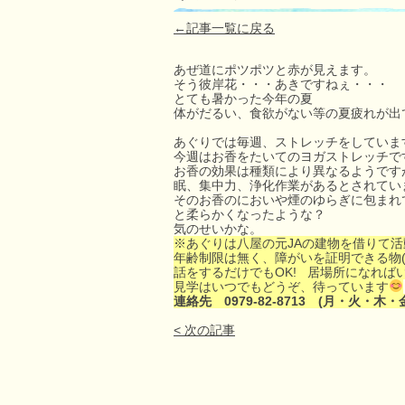
←記事一覧に戻る
あぜ道にポツポツと赤が見えます。
そう彼岸花・・・あきですねぇ・・・
とても暑かった今年の夏
体がだるい、食欲がない等の夏疲れが出
あぐりでは毎週、ストレッチをしていま
今週はお香をたいてのヨガストレッチで
お香の効果は種類により異なるようです
眠、集中力、浄化作業があるとされてい
そのお香のにおいや煙のゆらぎに包まれ
と柔らかくなったような？
気のせいかな。
※あぐりは八屋の元JAの建物を借りて
年齢制限は無く、障がいを証明できる物(
話をするだけでもOK! 居場所になれば
見学はいつでもどうぞ、待っています
連絡先 0979-82-8713 (月・火・木・
< 次の記事